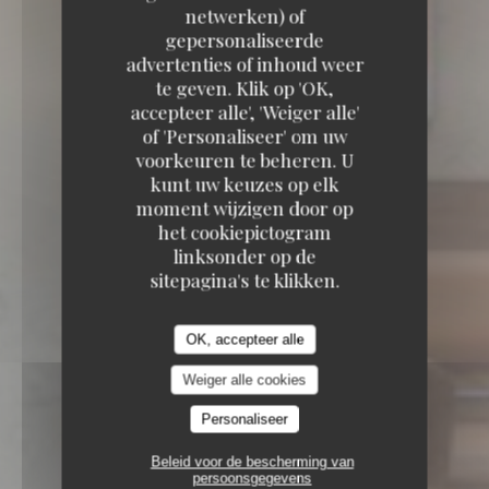
netwerken) of
gepersonaliseerde
advertenties of inhoud weer
te geven. Klik op 'OK,
accepteer alle', 'Weiger alle'
of 'Personaliseer' om uw
voorkeuren te beheren. U
kunt uw keuzes op elk
moment wijzigen door op
het cookiepictogram
CANTINE CALIFORNIENNE
14 RUE DE
linksonder op de
L'ANCIENNE PRISON, 76000 ROUEN
sitepagina's te klikken.
OK, accepteer alle
Weiger alle cookies
Personaliseer
Beleid voor de bescherming van
persoonsgegevens