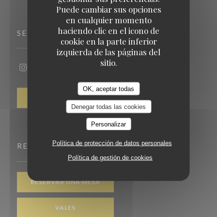
Puede cambiar sus opciones
en cualquier momento
haciendo clic en el icono de
SEGUIRNOS
cookie en la parte inferior
izquierda de las páginas del
sitio.
Instagram ((abre en una nueva ventana))
OK, aceptar todas
BOLETÍN
Denegar todas las cookies
Personalizar
Política de protección de datos personales
RESERVA
Política de gestión de cookies
RESERVAR UNA MESA
VALES