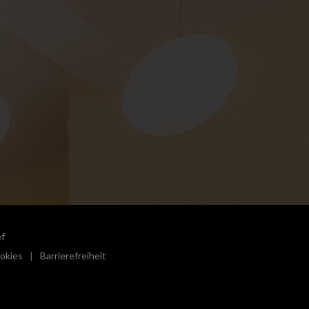
((öffnet ein neues Fenster))
f
okies
Barrierefreiheit
((öffnet ein neues Fenster))
((öffnet ein neues Fenster))