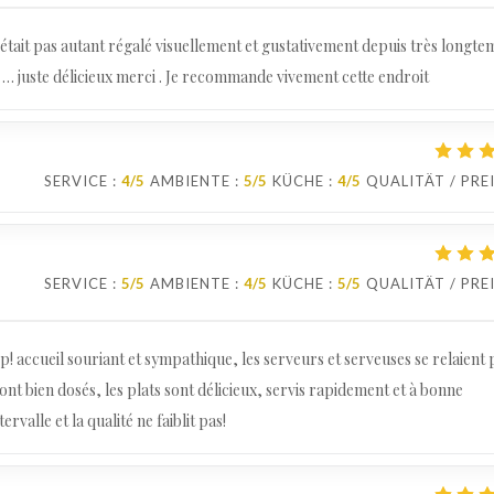
m’était pas autant régalé visuellement et gustativement depuis très longte
s … juste délicieux merci . Je recommande vivement cette endroit
SERVICE
:
4
/5
AMBIENTE
:
5
/5
KÜCHE
:
4
/5
QUALITÄT / PRE
SERVICE
:
5
/5
AMBIENTE
:
4
/5
KÜCHE
:
5
/5
QUALITÄT / PRE
! accueil souriant et sympathique, les serveurs et serveuses se relaient
 sont bien dosés, les plats sont délicieux, servis rapidement et à bonne
valle et la qualité ne faiblit pas!