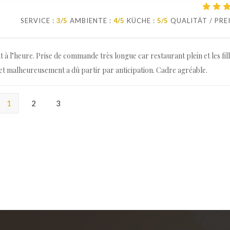
SERVICE
:
3
/5
AMBIENTE
:
4
/5
KÜCHE
:
5
/5
QUALITÄT / PRE
t à l’heure. Prise de commande très longue car restaurant plein et les fil
et malheureusement a dû partir par anticipation. Cadre agréable.
1
2
3