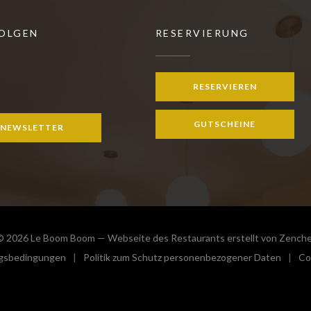
FOLGEN
RESERVIERUNG
RESERVIEREN
gram ((öffnet ein neues Fenster))
GUTSCHEINE
NEWSLETTER
© 2026 Le Boom Boom — Webseite des Restaurants erstellt von
Zenche
gsbedingungen
Politik zum Schutz personenbezogener Daten
Co
ues Fenster))
((öffnet ein neues Fenster))
((öffnet ein neues Fenster))