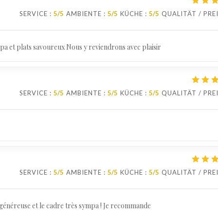
SERVICE
:
5
/5
AMBIENTE
:
5
/5
KÜCHE
:
5
/5
QUALITÄT / PRE
pa et plats savoureux Nous y reviendrons avec plaisir
SERVICE
:
5
/5
AMBIENTE
:
5
/5
KÜCHE
:
5
/5
QUALITÄT / PRE
SERVICE
:
5
/5
AMBIENTE
:
5
/5
KÜCHE
:
5
/5
QUALITÄT / PRE
t généreuse et le cadre très sympa ! Je recommande