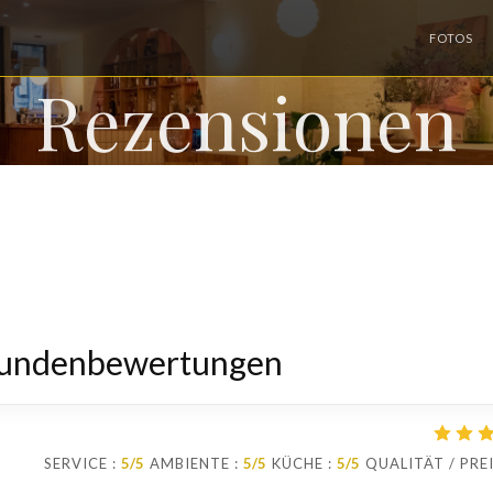
FOTOS
Rezensionen
Kundenbewertungen
SERVICE
:
5
/5
AMBIENTE
:
5
/5
KÜCHE
:
5
/5
QUALITÄT / PRE