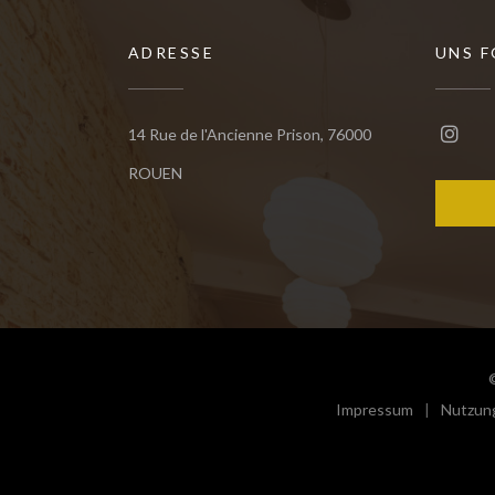
ADRESSE
UNS 
14 Rue de l'Ancienne Prison, 76000
Insta
((öffnet ein neues Fenster))
ROUEN
Impressum
Nutzun
((öffnet ein ne