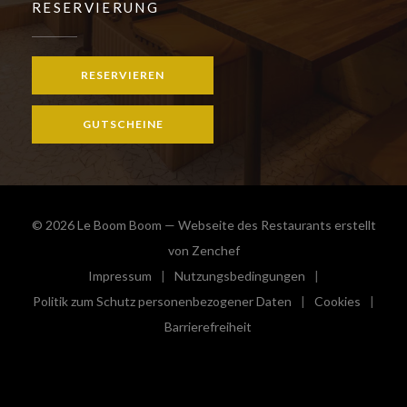
RESERVIERUNG
RESERVIEREN
GUTSCHEINE
© 2026 Le Boom Boom — Webseite des Restaurants erstellt
((öffnet ein neues Fenster))
von
Zenchef
Impressum
Nutzungsbedingungen
((öffnet ein neues Fenster))
((öffnet ein neues Fenster))
Politik zum Schutz personenbezogener Daten
Cookies
((öffnet ein neues Fenster))
((öffnet e
Barrierefreiheit
((öffnet ein neues Fenster))