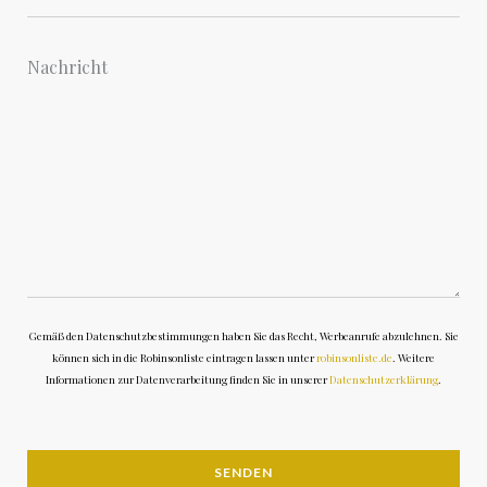
Gemäß den Datenschutzbestimmungen haben Sie das Recht, Werbeanrufe abzulehnen. Sie
können sich in die Robinsonliste eintragen lassen unter
robinsonliste.de
. Weitere
Informationen zur Datenverarbeitung finden Sie in unserer
Datenschutzerklärung
.